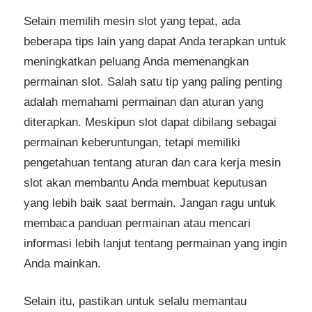
Selain memilih mesin slot yang tepat, ada
beberapa tips lain yang dapat Anda terapkan untuk
meningkatkan peluang Anda memenangkan
permainan slot. Salah satu tip yang paling penting
adalah memahami permainan dan aturan yang
diterapkan. Meskipun slot dapat dibilang sebagai
permainan keberuntungan, tetapi memiliki
pengetahuan tentang aturan dan cara kerja mesin
slot akan membantu Anda membuat keputusan
yang lebih baik saat bermain. Jangan ragu untuk
membaca panduan permainan atau mencari
informasi lebih lanjut tentang permainan yang ingin
Anda mainkan.
Selain itu, pastikan untuk selalu memantau