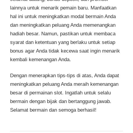
lainnya untuk menarik pemain baru. Manfaatkan
hal ini untuk meningkatkan modal bermain Anda
dan meningkatkan peluang Anda memenangkan
hadiah besar. Namun, pastikan untuk membaca
syarat dan ketentuan yang berlaku untuk setiap
bonus agar Anda tidak kecewa saat ingin menarik
kembali kemenangan Anda.
Dengan menerapkan tips-tips di atas, Anda dapat
meningkatkan peluang Anda meraih kemenangan
besar di permainan slot. Ingatlah untuk selalu
bermain dengan bijak dan bertanggung jawab.
Selamat bermain dan semoga berhasil!