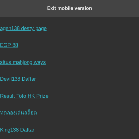
Exit mobile version
APi
agen138 desty page
EGP 88
situs mahjong ways
Devil138 Daftar
Result Toto HK Prize
ทดลองเล่นสล็อต
King138 Daftar