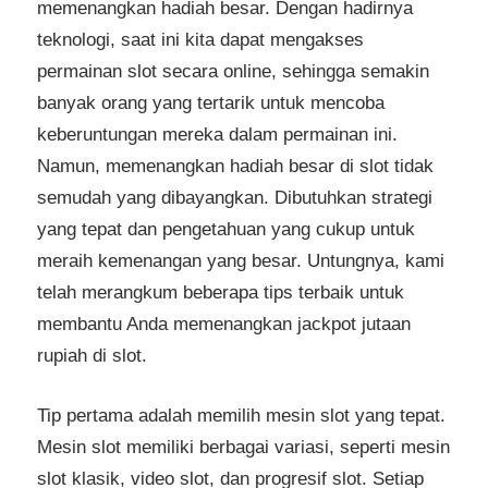
memenangkan hadiah besar. Dengan hadirnya
teknologi, saat ini kita dapat mengakses
permainan slot secara online, sehingga semakin
banyak orang yang tertarik untuk mencoba
keberuntungan mereka dalam permainan ini.
Namun, memenangkan hadiah besar di slot tidak
semudah yang dibayangkan. Dibutuhkan strategi
yang tepat dan pengetahuan yang cukup untuk
meraih kemenangan yang besar. Untungnya, kami
telah merangkum beberapa tips terbaik untuk
membantu Anda memenangkan jackpot jutaan
rupiah di slot.
Tip pertama adalah memilih mesin slot yang tepat.
Mesin slot memiliki berbagai variasi, seperti mesin
slot klasik, video slot, dan progresif slot. Setiap