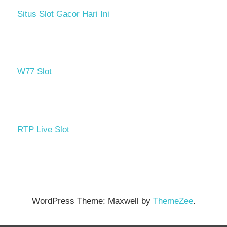
Situs Slot Gacor Hari Ini
W77 Slot
RTP Live Slot
WordPress Theme: Maxwell by
ThemeZee
.