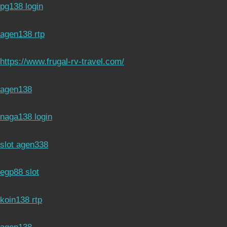
pg138 login
agen138 rtp
https://www.frugal-rv-travel.com/
agen138
naga138 login
slot agen338
egp88 slot
koin138 rtp