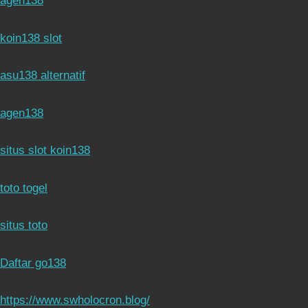
agen138
koin138 slot
asu138 alternatif
agen138
situs slot koin138
toto togel
situs toto
Daftar go138
https://www.swholocron.blog/