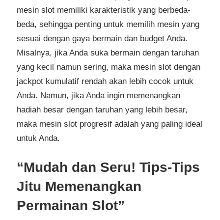
mesin slot memiliki karakteristik yang berbeda-
beda, sehingga penting untuk memilih mesin yang
sesuai dengan gaya bermain dan budget Anda.
Misalnya, jika Anda suka bermain dengan taruhan
yang kecil namun sering, maka mesin slot dengan
jackpot kumulatif rendah akan lebih cocok untuk
Anda. Namun, jika Anda ingin memenangkan
hadiah besar dengan taruhan yang lebih besar,
maka mesin slot progresif adalah yang paling ideal
untuk Anda.
“Mudah dan Seru! Tips-Tips
Jitu Memenangkan
Permainan Slot”