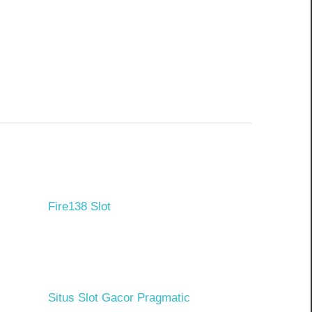
Fire138 Slot