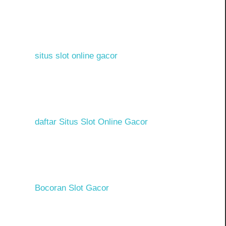
Situs Slot Gacor Pragmatic
situs slot online gacor
daftar Situs Slot Online Gacor
Bocoran Slot Gacor