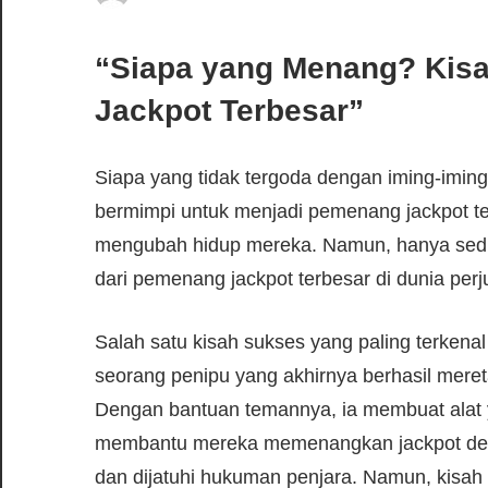
Posted by
Raymond Gonzales
“Siapa yang Menang? Kis
Jackpot Terbesar”
Siapa yang tidak tergoda dengan iming-iming 
bermimpi untuk menjadi pemenang jackpot 
mengubah hidup mereka. Namun, hanya sedik
dari pemenang jackpot terbesar di dunia perju
Salah satu kisah sukses yang paling terkena
seorang penipu yang akhirnya berhasil meret
Dengan bantuan temannya, ia membuat alat y
membantu mereka memenangkan jackpot den