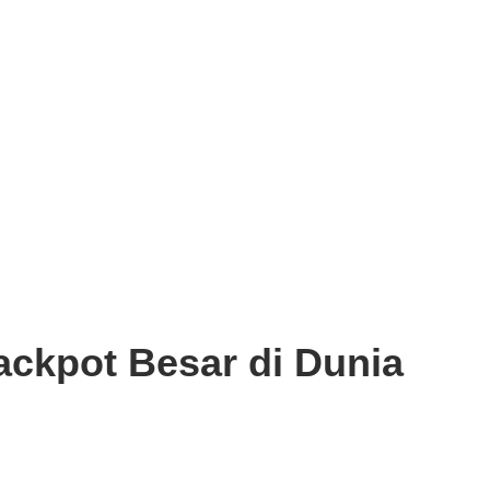
ckpot Besar di Dunia