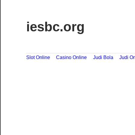
Skip
to
content
iesbc.org
iesbc.org
Slot Online
Casino Online
Judi Bol