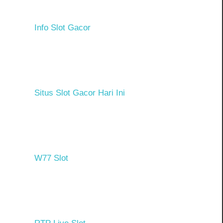
Info Slot Gacor
Situs Slot Gacor Hari Ini
W77 Slot